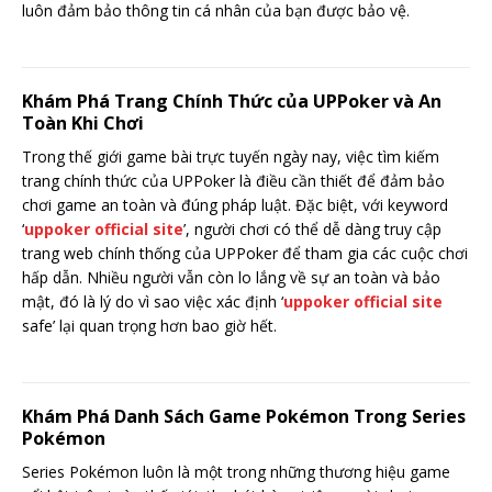
luôn đảm bảo thông tin cá nhân của bạn được bảo vệ.
Khám Phá Trang Chính Thức của UPPoker và An
Toàn Khi Chơi
Trong thế giới game bài trực tuyến ngày nay, việc tìm kiếm
trang chính thức của UPPoker là điều cần thiết để đảm bảo
chơi game an toàn và đúng pháp luật. Đặc biệt, với keyword
‘
uppoker official site
’, người chơi có thể dễ dàng truy cập
trang web chính thống của UPPoker để tham gia các cuộc chơi
hấp dẫn. Nhiều người vẫn còn lo lắng về sự an toàn và bảo
mật, đó là lý do vì sao việc xác định ‘
uppoker official site
safe’ lại quan trọng hơn bao giờ hết.
Khám Phá Danh Sách Game Pokémon Trong Series
Pokémon
Series Pokémon luôn là một trong những thương hiệu game