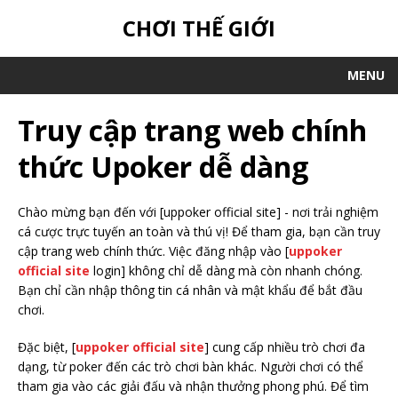
CHƠI THẾ GIỚI
MENU
Truy cập trang web chính
thức Upoker dễ dàng
Chào mừng bạn đến với [uppoker official site] - nơi trải nghiệm
cá cược trực tuyến an toàn và thú vị! Để tham gia, bạn cần truy
cập trang web chính thức. Việc đăng nhập vào [
uppoker
official site
login] không chỉ dễ dàng mà còn nhanh chóng.
Bạn chỉ cần nhập thông tin cá nhân và mật khẩu để bắt đầu
chơi.
Đặc biệt, [
uppoker official site
] cung cấp nhiều trò chơi đa
dạng, từ poker đến các trò chơi bàn khác. Người chơi có thể
tham gia vào các giải đấu và nhận thưởng phong phú. Để tìm