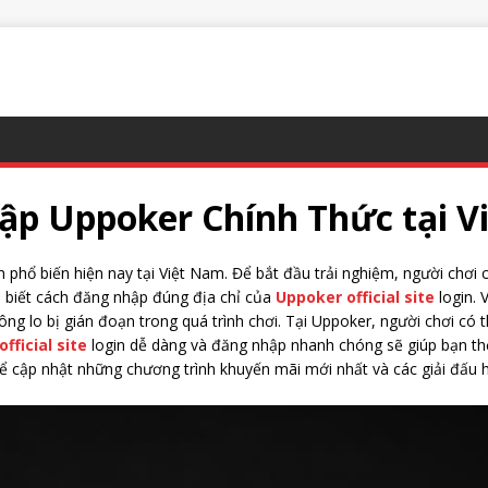
ập Uppoker Chính Thức tại V
n phổ biến hiện nay tại Việt Nam. Để bắt đầu trải nghiệm, người chơi
ải biết cách đăng nhập đúng địa chỉ của
Uppoker official site
login. 
ng lo bị gián đoạn trong quá trình chơi. Tại Uppoker, người chơi có 
fficial site
login dễ dàng và đăng nhập nhanh chóng sẽ giúp bạn thỏ
 cập nhật những chương trình khuyến mãi mới nhất và các giải đấu 