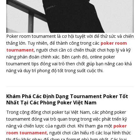
Poker room tournament là cơ hội tuyệt vời để thử sức và chiến
thắng lớn. Tuy nhiên, để thành công trong các
poker room
tournament
, người chơi cần có chiến thuật chơi hợp lý và kỹ
năng phán đoán chính xác. Bên cạnh đó, online poker
tournament tips đóng vai trò then chốt giúp bạn nâng cao khả
năng và duy trì phong độ tốt trong suốt cuộc thi.
Khám Phá Các Định Dạng Tournament Poker Tốt
Nhất Tại Các Phòng Poker Việt Nam
Trong cộng đồng chơi poker tại Việt Nam, các phòng poker
tournament đóng vai trò quan trọng trong việc phát triển kỹ
năng và chiến lược của người chơi. Khi tham gia một
poker
room tournament
, người chơi cần hiểu rõ các loại hình thức
thi đấu khác nhau để chọn ra format phù hợp nhất. Các loại