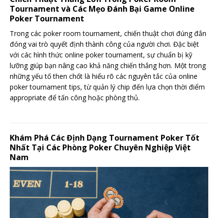
Tournament và Các Mẹo Đánh Bại Game Online
Poker Tournament
Trong các poker room tournament, chiến thuật chơi đúng đắn
đóng vai trò quyết định thành công của người chơi. Đặc biệt
với các hình thức online poker tournament, sự chuẩn bị kỹ
lưỡng giúp bạn nâng cao khả năng chiến thắng hơn. Một trong
những yếu tố then chốt là hiểu rõ các nguyên tắc của online
poker tournament tips, từ quản lý chip đến lựa chọn thời điểm
appropriate để tấn công hoặc phòng thủ.
Khám Phá Các Định Dạng Tournament Poker Tốt
Nhất Tại Các Phòng Poker Chuyên Nghiệp Việt
Nam