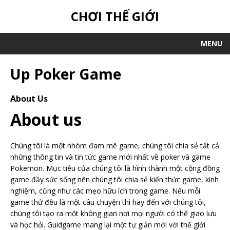
CHƠI THẾ GIỚI
MENU
Up Poker Game
About Us
About us
Chúng tôi là một nhóm đam mê game, chúng tôi chia sẻ tất cả
những thông tin và tin tức game mới nhất về poker và game
Pokemon. Mục tiêu của chúng tôi là hình thành một cộng đồng
game đầy sức sống nên chúng tôi chia sẻ kiến thức game, kinh
nghiệm, cũng như các mẹo hữu ích trong game. Nếu mỗi
game thử đều là một câu chuyện thì hãy đến với chúng tôi,
chúng tôi tạo ra một không gian nơi mọi người có thể giao lưu
và học hỏi. Guidgame mang lại một tự giản mới với thế giới