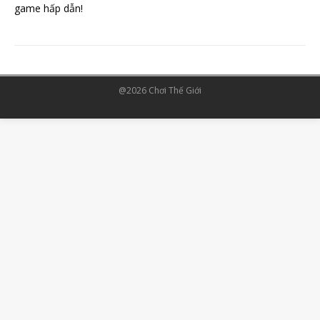
game hấp dẫn!
@2026 Chơi Thế Giới