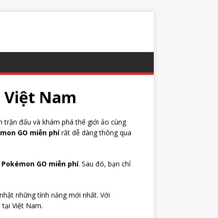
 Việt Nam
m trận đấu và khám phá thế giới ảo cùng
émon GO miễn phí
rất dễ dàng thông qua
 Pokémon GO miễn phí
. Sau đó, bạn chỉ
 nhật những tính năng mới nhất. Với
 tại Việt Nam.