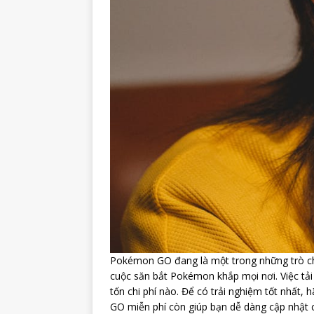
Pokémon GO đang là một trong những trò ch
cuộc săn bắt Pokémon khắp mọi nơi. Việc tả
tốn chi phí nào. Để có trải nghiệm tốt nhấ
GO miễn phí còn giúp bạn dễ dàng cập nhật c