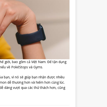
thế giới, bao gồm cả Việt Nam. Để tận dụng
 hiểu về PokéStops và Gyms.
a bạn, vì nó sẽ giúp bạn nhận được nhiều
émon dễ thương hơn và hiếm hơn cùng lúc.
dễ dàng vượt qua các thử thách hơn, cũng