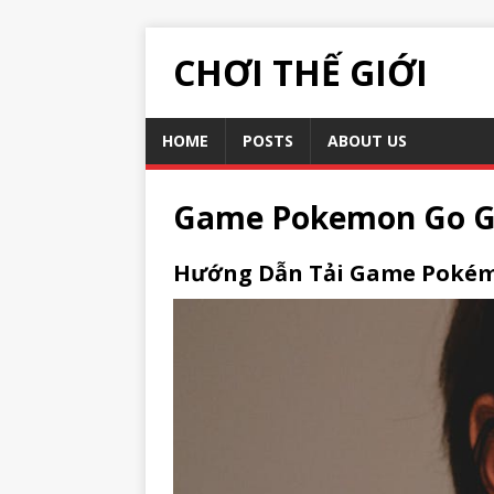
CHƠI THẾ GIỚI
HOME
POSTS
ABOUT US
Game Pokemon Go 
Hướng Dẫn Tải Game Pokém