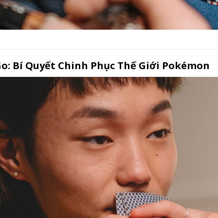
: Bí Quyết Chinh Phục Thế Giới Pokémon