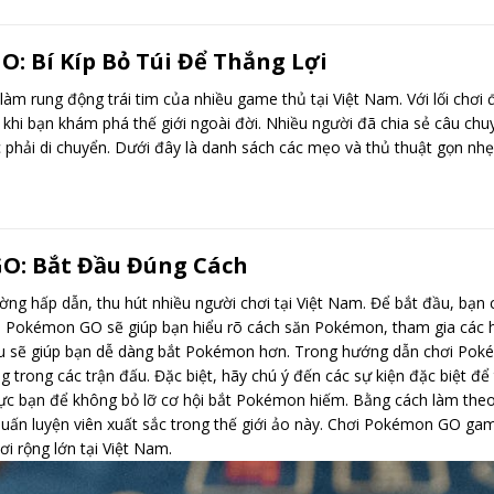
 Bí Kíp Bỏ Túi Để Thắng Lợi
 rung động trái tim của nhiều game thủ tại Việt Nam. Với lối chơ
khi bạn khám phá thế giới ngoài đời. Nhiều người đã chia sẻ câu c
c phải di chuyển. Dưới đây là danh sách các mẹo và thủ thuật gọn nhẹ
O: Bắt Đầu Đúng Cách
ờng hấp dẫn, thu hút nhiều người chơi tại Việt Nam. Để bắt đầu, b
i Pokémon GO sẽ giúp bạn hiểu rõ cách săn Pokémon, tham gia các h
ầu sẽ giúp bạn dễ dàng bắt Pokémon hơn. Trong hướng dẫn chơi Poké
rong các trận đấu. Đặc biệt, hãy chú ý đến các sự kiện đặc biệt để
 vực bạn để không bỏ lỡ cơ hội bắt Pokémon hiếm. Bằng cách làm the
 huấn luyện viên xuất sắc trong thế giới ảo này. Chơi Pokémon GO ga
ơi rộng lớn tại Việt Nam.